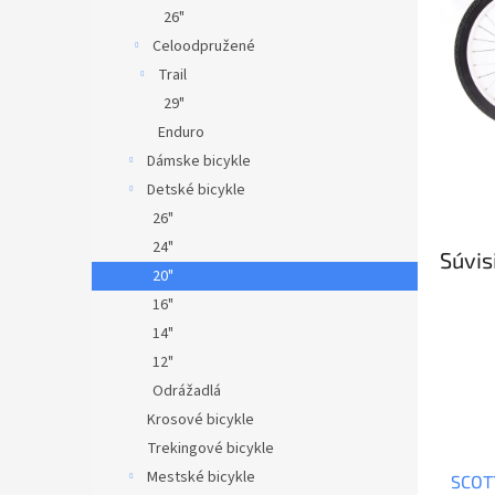
26"
Celoodpružené
Trail
29"
Enduro
Dámske bicykle
Detské bicykle
26"
24"
Súvis
20"
16"
14"
12"
Odrážadlá
Krosové bicykle
Trekingové bicykle
Mestské bicykle
SCOTT