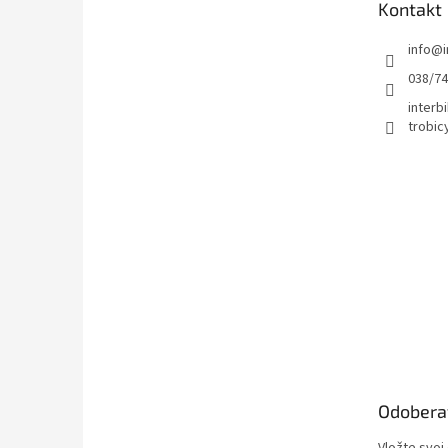
Kontakt
i
e
info
@
038/7
interbi
trobic
Odobera