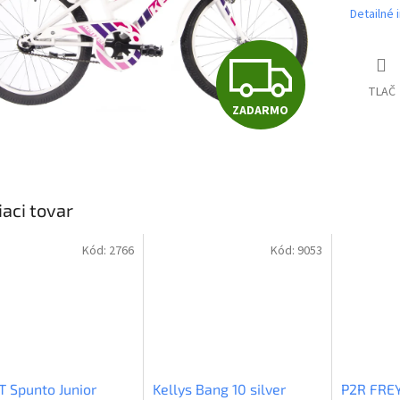
Detailné 
Z
TLAČ
ZADARMO
A
D
iaci tovar
A
Kód:
2766
Kód:
9053
R
M
 Spunto Junior
Kellys Bang 10 silver
P2R FREY