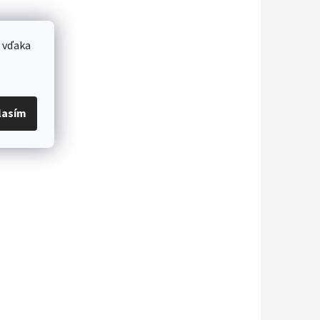
 vďaka
lasím