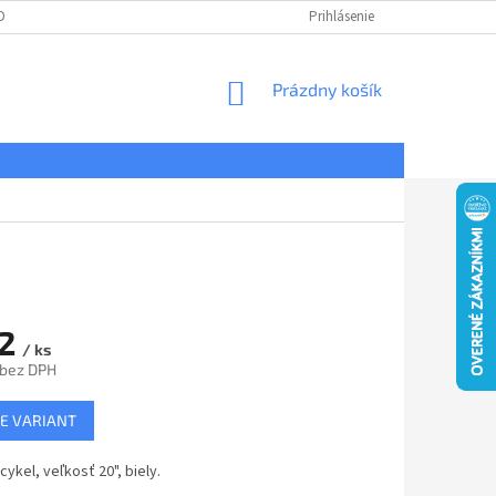
DNÉ PODMIENKY
OCHRANA OSOBNÝCH ÚDAJOV
Prihlásenie
REKLAMÁCIE
NÁKUPNÝ
Prázdny košík
KOŠÍK
22
/ ks
 bez DPH
ová
E VARIANT
cykel, veľkosť 20", biely.