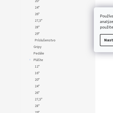
20"
24"
26"
Používa
27,5"
analýze
použite
28"
29"
Nast
Príslušenstvo
Gripy
Pedále
Plášte
12"
16"
20"
24"
26"
27,5"
28"
29"