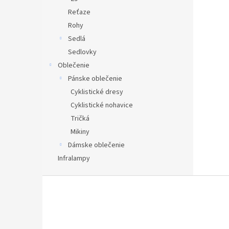
Reťaze
Rohy
Sedlá
Sedlovky
Oblečenie
Pánske oblečenie
Cyklistické dresy
Cyklistické nohavice
Tričká
Mikiny
Dámske oblečenie
Infralampy
Z
á
p
ä
t