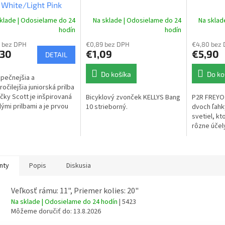
 White/Light Pink
O
klade | Odosielame do 24
Na sklade | Odosielame do 24
Na sklad
hodín
hodín
 bez DPH
€0,89 bez DPH
€4,80 bez
,30
€1,09
€5,90
DETAIL
Do košíka
Do ko
pečnejšia a
očilejšia juniorská prilba
čky Scott je inšpirovaná
Bicyklový zvonček KELLYS Bang
P2R FREYO 
ými prilbami a je prvou
10 strieborný.
dvoch ľah
skou prilbou s
svetiel, kt
lógiou MIPS®, ktorá
rôzne účely
vaše dieťa...
kočík, odrá
walking, beh,
nty
Popis
Diskusia
Veľkosť rámu: 11", Priemer kolies: 20"
Na sklade | Odosielame do 24 hodín
| 5423
Môžeme doručiť do:
13.8.2026