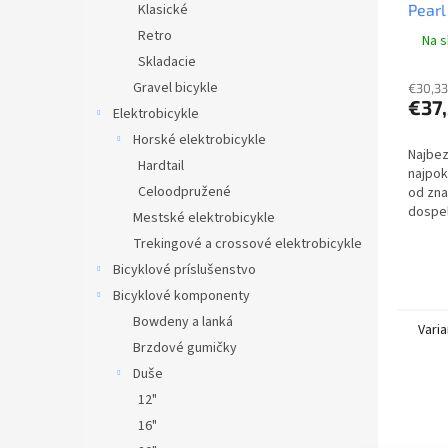
Pearl
Klasické
2022
Retro
Na s
Skladacie
Gravel bicykle
€30,33
€37
Elektrobicykle
Horské elektrobicykle
Najbez
Hardtail
najpokr
Celoodpružené
od zna
dospel
Mestské elektrobicykle
junior
Trekingové a crossové elektrobicykle
techno
chráni 
Bicyklové príslušenstvo
Bicyklové komponenty
Bowdeny a lanká
Varia
Brzdové gumičky
Duše
12"
16"