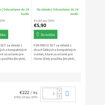
e | Odosielame do 24
Na sklade | Odosielame do 24
hodín
hodín
 DPH
€4,80 bez DPH
€5,90
šíka
Do košíka
SET sa skladá z
P2R FREYO SET sa skladá z
kých a kompaktných
dvoch ľahkých a kompaktných
oré sú určené pre
svetiel, ktoré sú určené pre
 použitia (bicykel,
rôzne účely použitia (bicykel,
žadlo, nordic
kočík, odrážadlo, nordic
 turistika ...aťd.),...
walking, beh, turistika ...aťd.),...
Do košíka
€222
/ ks
€180,49 bez DPH