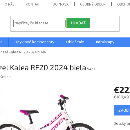
O NÁS
KONTAKT
DOPRAVA
OSOBNÝ ODBER
OBCHO
HĽADAŤ
vo
Bicyklové komponenty
Oblečenie
Infralampy
nzel Kalea RF20 2024 biela
el Kalea RF20 2024 biela
5423
Kenzel
€2
€180,49
Jednotk
ZVOĽT
cena:
Detský bi