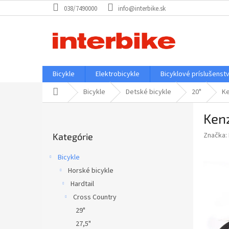
Prejsť
038/7490000
info@interbike.sk
na
obsah
Bicykle
Elektrobicykle
Bicyklové príslušenst
Domov
Bicykle
Detské bicykle
20"
Ke
B
Kenz
o
Preskočiť
č
Značka:
Kategórie
kategórie
n
ý
Bicykle
p
Horské bicykle
a
Hardtail
n
e
Cross Country
l
29"
27,5"