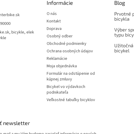
Informácie
Blog
O nás
Prvotné 
interbike.sk
bicykla
Kontakt
490000
Doprava
Výber spr
ke.sk, bicykle, elek
typu bicy
Osobný odber
ykle
Obchodné podmienky
Užitočná
bicykel
Ochrana osobných údajov
Reklamácie
Moja objednávka
Formulár na odstúpenie od
kúpnej zmluvy
Bicykel vo výdavkoch
podnikateľa
Veľkostné tabuľky bicyklov
ť newsletter