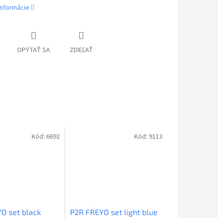
informácie
OPÝTAŤ SA
ZDIEĽAŤ
Kód:
6692
Kód:
9113
O set black
P2R FREYO set light blue