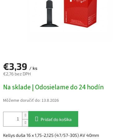
€3,39
/ ks
€2,76 bez DPH
Jednotková
Na sklade | Odosielame do 24 hodín
cena:
Môžeme doručiť do:
13.8.2026
Pridať do košíka
Kellys duša 16 x 1,75-2,125 (47/57-305) AV 40mm