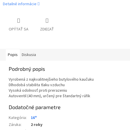
Detailné informácie
OPÝTAŤ SA
ZDIEĽAŤ
Popis
Diskusia
Podrobný popis
Vyrobená z najkvalitnejšieho butylového kaučuku
Dlhodobá stabilita tlaku vzduchu
Vysoká odolnosť proti prerazeniu
Autoventil (40 mm), určený pre štandartný ráfik
Dodatočné parametre
Kategória
:
16"
Záruka
:
2 roky