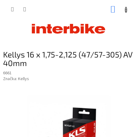
Prejsť
NÁKUP
na
obsah
KOŠÍK
Kellys 16 x 1,75-2,125 (47/57-305) AV
40mm
6661
Značka:
Kellys