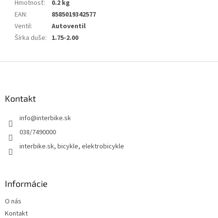
Hmotnosť
:
0.2 kg
EAN
:
8585019342577
Ventil
:
Autoventil
Šírka duše
:
1.75-2.00
Z
á
p
ä
Kontakt
t
info
@
interbike.sk
i
e
038/7490000
interbike.sk, bicykle, elektrobicykle
Informácie
O nás
Kontakt