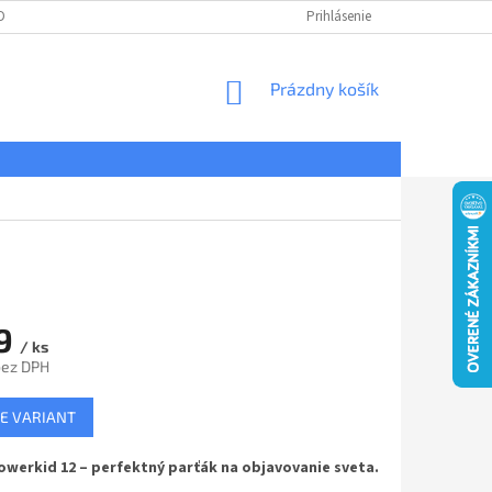
DNÉ PODMIENKY
OCHRANA OSOBNÝCH ÚDAJOV
Prihlásenie
REKLAMÁCIE
NÁKUPNÝ
Prázdny košík
KOŠÍK
9
/ ks
bez DPH
ová
E VARIANT
werkid 12 – perfektný parťák na objavovanie sveta.