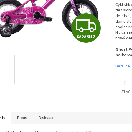
Cyklistik
tiež slob
detstvo, 
Z
domu aleb
spoľahliv
Nízka hm
ZADARMO
hravý det
A
Ghost Po
bajkerov
D
Detailné 
A
TLAČ
R
nty
Popis
Diskusia
M