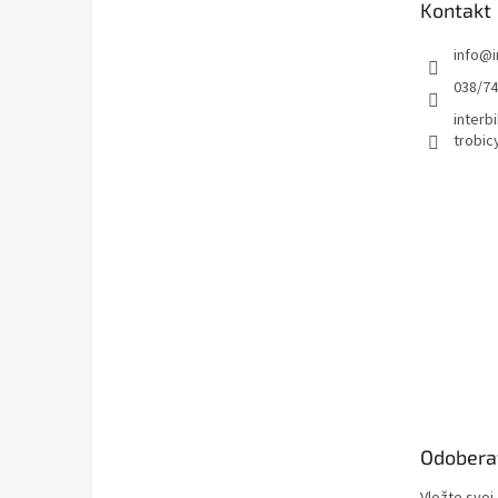
Kontakt
i
e
info
@
038/7
interbi
trobic
Odobera