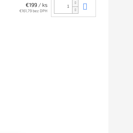
Do košíka
€199
/ ks
€161,79 bez DPH