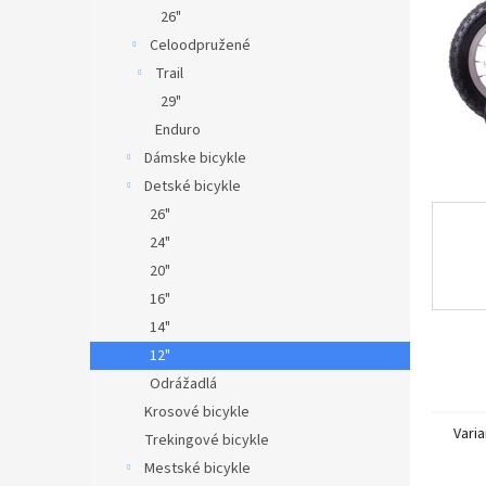
26"
Celoodpružené
Trail
29"
Enduro
Dámske bicykle
Detské bicykle
26"
24"
20"
16"
14"
12"
Odrážadlá
Krosové bicykle
Varia
Trekingové bicykle
Mestské bicykle