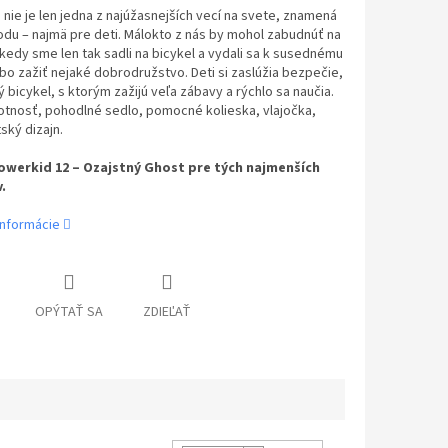
a nie je len jedna z najúžasnejších vecí na svete, znamená
odu – najmä pre deti. Málokto z nás by mohol zabudnúť na
kedy sme len tak sadli na bicykel a vydali sa k susednému
o zažiť nejaké dobrodružstvo. Deti si zaslúžia bezpečie,
ý bicykel, s ktorým zažijú veľa zábavy a rýchlo sa naučia.
otnosť, pohodlné sedlo, pomocné kolieska, vlajočka,
ský dizajn.
werkid 12 – Ozajstný Ghost pre tých najmenších
.
informácie
OPÝTAŤ SA
ZDIEĽAŤ