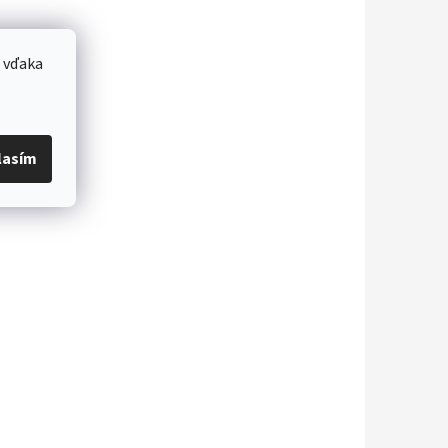
 vďaka
lasím