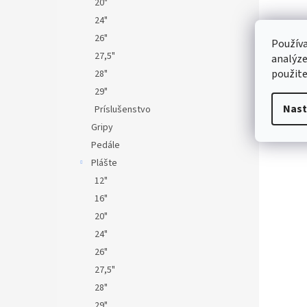
20"
24"
26"
Používa
27,5"
analýze
použite
28"
29"
Nast
Príslušenstvo
Gripy
Pedále
Plášte
12"
16"
20"
24"
26"
27,5"
28"
29"