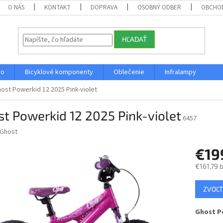
O NÁS
KONTAKT
DOPRAVA
OSOBNÝ ODBER
OBCHO
HĽADAŤ
vo
Bicyklové komponenty
Oblečenie
Infralampy
ost Powerkid 12 2025 Pink-violet
t Powerkid 12 2025 Pink-violet
6457
Ghost
€19
€161,79 
Jednotk
ZVOĽT
cena:
Ghost Po