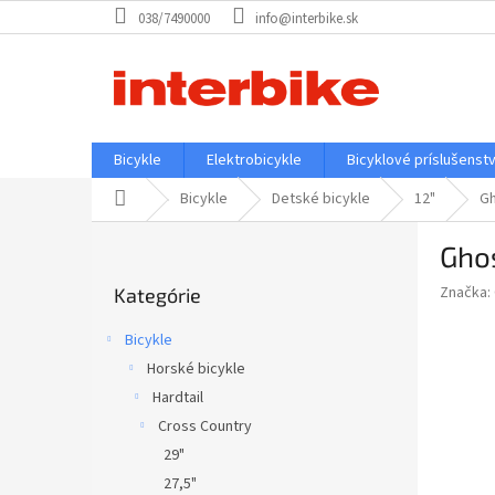
Prejsť
038/7490000
info@interbike.sk
na
obsah
Bicykle
Elektrobicykle
Bicyklové príslušenst
Domov
Bicykle
Detské bicykle
12"
Gh
B
Ghos
o
Preskočiť
č
Značka:
Kategórie
kategórie
n
ý
Bicykle
p
Horské bicykle
a
Hardtail
n
e
Cross Country
l
29"
27,5"