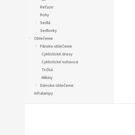
Reťaze
Rohy
Sedlá
Sedlovky
Oblečenie
Pánske oblečenie
Cyklistické dresy
Cyklistické nohavice
Tričká
Mikiny
Dámske oblečenie
Infralampy
Z
á
p
ä
t