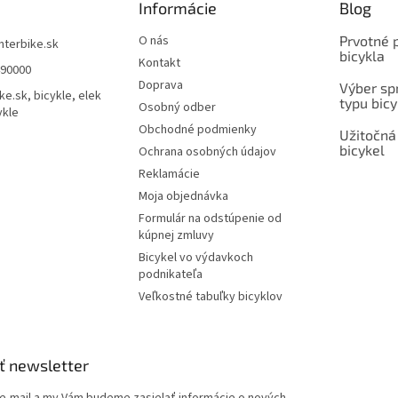
Informácie
Blog
O nás
Prvotné 
interbike.sk
bicykla
Kontakt
490000
Doprava
Výber spr
ke.sk, bicykle, elek
typu bicy
Osobný odber
ykle
Obchodné podmienky
Užitočná
bicykel
Ochrana osobných údajov
Reklamácie
Moja objednávka
Formulár na odstúpenie od
kúpnej zmluvy
Bicykel vo výdavkoch
podnikateľa
Veľkostné tabuľky bicyklov
ť newsletter