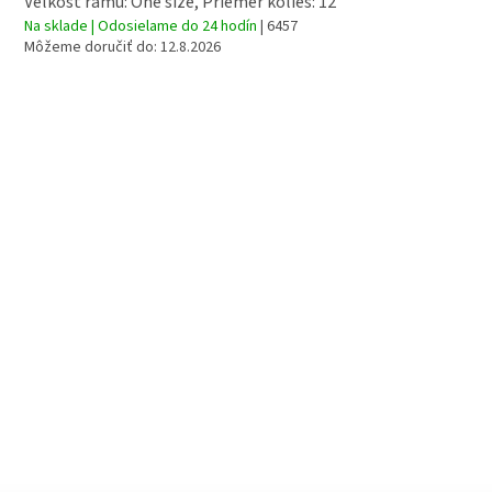
Veľkosť rámu: One size, Priemer kolies: 12"
Na sklade | Odosielame do 24 hodín
| 6457
O
Môžeme doručiť do:
12.8.2026