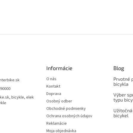
Informácie
Blog
O nás
Prvotné 
interbike.sk
bicykla
Kontakt
490000
Doprava
Výber spr
ke.sk, bicykle, elek
typu bicy
Osobný odber
ykle
Obchodné podmienky
Užitočná
bicykel
Ochrana osobných údajov
Reklamácie
Moja objednávka