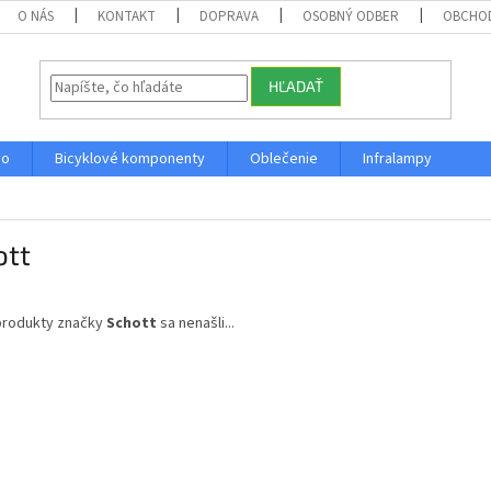
O NÁS
KONTAKT
DOPRAVA
OSOBNÝ ODBER
OBCHO
HĽADAŤ
vo
Bicyklové komponenty
Oblečenie
Infralampy
ott
produkty značky
Schott
sa nenašli...