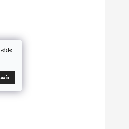
 vďaka
lasím