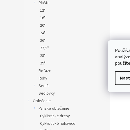
Plášte
12"
16"
20"
24"
26"
27,5"
Používa
28"
analýze
použite
29"
Reťaze
Nast
Rohy
Sedlá
Sedlovky
Oblečenie
Pánske oblečenie
Cyklistické dresy
Cyklistické nohavice