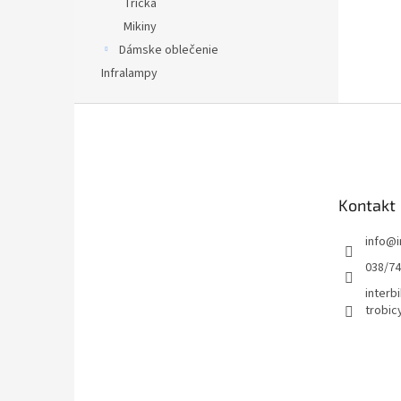
Tričká
Mikiny
Dámske oblečenie
Infralampy
Z
á
p
ä
t
Kontakt
i
e
info
@
038/7
interbi
trobic