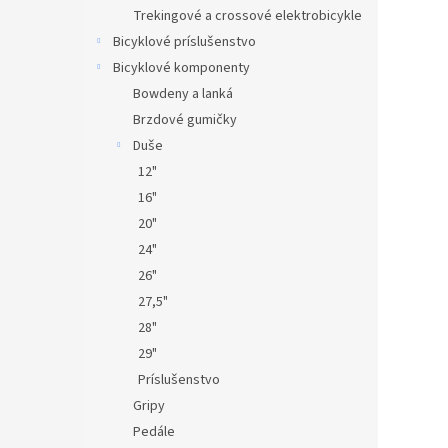
Trekingové a crossové elektrobicykle
Bicyklové príslušenstvo
Bicyklové komponenty
Bowdeny a lanká
Brzdové gumičky
Duše
12"
16"
20"
24"
26"
27,5"
28"
29"
Príslušenstvo
Gripy
Pedále