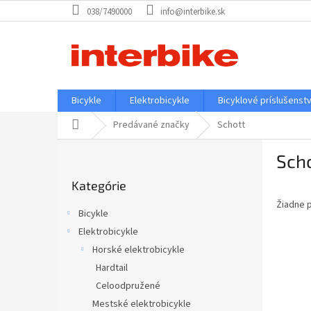
Prejsť
038/7490000
info@interbike.sk
na
obsah
Bicykle
Elektrobicykle
Bicyklové príslušenst
Domov
Predávané značky
Schott
B
Sch
o
Preskočiť
č
Kategórie
kategórie
n
Žiadne 
ý
Bicykle
p
Elektrobicykle
a
Horské elektrobicykle
n
e
Hardtail
l
Celoodpružené
Mestské elektrobicykle