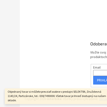
Odobera
Vložte svoj
produktoch
Email
PRIHL
Objednaný tovar si môžete prevziať osobne v predajni SELEKTRA, Družstevná
1143/24, Partizánske, tel.: 038/7490000. Všetok tovar je ihneď dostupný na našom
Copyright 2026
interbike
. Všetky práva vyhradené.
Uprav
sklade.