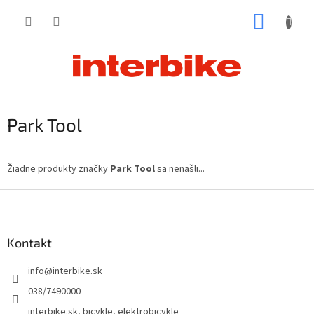
Prejsť
NÁKUP
na
obsah
KOŠÍK
Park Tool
Žiadne produkty značky
Park Tool
sa nenašli...
Z
á
p
ä
Kontakt
t
info
@
interbike.sk
i
e
038/7490000
interbike.sk, bicykle, elektrobicykle