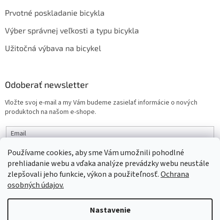
Prvotné poskladanie bicykla
Výber správnej veľkosti a typu bicykla
Užitočná výbava na bicykel
Odoberať newsletter
Vložte svoj e-mail a my Vám budeme zasielať informácie o nových
produktoch na našom e-shope.
Email
Používame cookies, aby sme Vám umožnili pohodlné
PRIHLÁSIŤ SA
prehliadanie webu a vďaka analýze prevádzky webu neustále
zlepšovali jeho funkcie, výkon a použiteľnosť.
Ochrana
osobných údajov.
Vytvoril Shoptet
Nastavenie